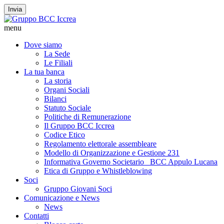
Invia
menu
Dove siamo
La Sede
Le Filiali
La tua banca
La storia
Organi Sociali
Bilanci
Statuto Sociale
Politiche di Remunerazione
Il Gruppo BCC Iccrea
Codice Etico
Regolamento elettorale assembleare
Modello di Organizzazione e Gestione 231
Informativa Governo Societario _BCC Appulo Lucana
Etica di Gruppo e Whistleblowing
Soci
Gruppo Giovani Soci
Comunicazione e News
News
Contatti