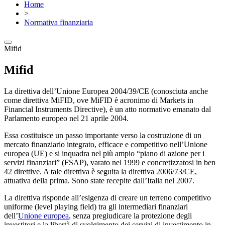
Home
>
Normativa finanziaria
Mifid
Mifid
La direttiva dell’Unione Europea 2004/39/CE (conosciuta anche
come direttiva MiFID, ove MiFID è acronimo di Markets in
Financial Instruments Directive), è un atto normativo emanato dal
Parlamento europeo nel 21 aprile 2004.
Essa costituisce un passo importante verso la costruzione di un
mercato finanziario integrato, efficace e competitivo nell’Unione
europea (UE) e si inquadra nel più ampio “piano di azione per i
servizi finanziari” (FSAP), varato nel 1999 e concretizzatosi in ben
42 direttive. A tale direttiva è seguita la direttiva 2006/73/CE,
attuativa della prima. Sono state recepite dall’Italia nel 2007.
La direttiva risponde all’esigenza di creare un terreno competitivo
uniforme (level playing field) tra gli intermediari finanziari
dell’
Unione europea
, senza pregiudicare la protezione degli
investitori e la libertà di svolgimento dei servizi di investimento in