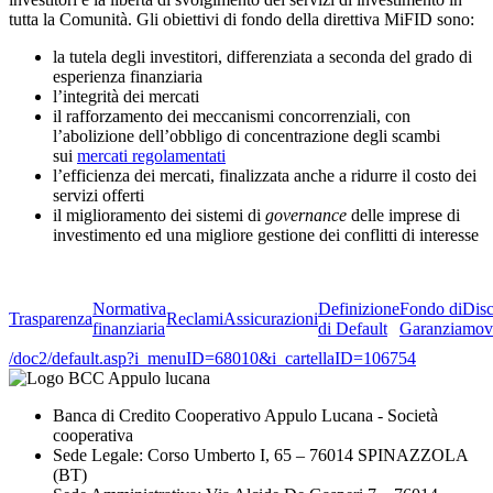
tutta la Comunità. Gli obiettivi di fondo della direttiva MiFID sono:
la tutela degli investitori, differenziata a seconda del grado di
esperienza finanziaria
l’integrità dei mercati
il rafforzamento dei meccanismi concorrenziali, con
l’abolizione dell’obbligo di concentrazione degli scambi
sui
mercati regolamentati
l’efficienza dei mercati, finalizzata anche a ridurre il costo dei
servizi offerti
il miglioramento dei sistemi di
governance
delle imprese di
investimento ed una migliore gestione dei conflitti di interesse
Normativa
Definizione
Fondo di
Dis
Trasparenza
Reclami
Assicurazioni
finanziaria
di Default
Garanzia
mov
/doc2/default.asp?i_menuID=68010&i_cartellaID=106754
Banca di Credito Cooperativo Appulo Lucana - Società
cooperativa
Sede Legale: Corso Umberto I, 65 – 76014 SPINAZZOLA
(BT)