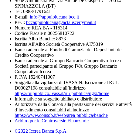
Sede Amministrativa: Via Alcide De Gasperi 7 – 76014
SPINAZZOLA (BT)
Tel: 0883/1791641
E-mail:
info@appulolucana.bcc.it
PEC:
bccappulolucana@actaliscertymail.it
Numero REA BA - 115314
Codice Fiscale n.00256810722
Iscritta Albo Banche: 8873
Iscritta All'Albo Società Cooperative AI75019
Banca aderente al Fondo di Garanzia dei Depositanti del
Credito Cooperativo
Banca aderente al Gruppo Bancario Cooperativo Iccrea
Società partecipante al Gruppo IVA Gruppo Bancario
Cooperativo Iccrea
P. IVA 15240741007
Soggetta alla vigilanza di IVASS N. Iscrizione al RUI:
D00027198 consultabile all’indirizzo
https://ruipubblico.ivass.it/rui-pubblica/ng/#/home
Informative su soggetto abilitato e distributore
Autorizzata dalla Consob alla prestazione dei servizi e attività
d’investimento consultabili all'indirizzo
https://www.consob.it/web/area-pubblica/banche
Arbitro per le Controversie Finanziarie
©2022 Iccrea Banca S.p.A