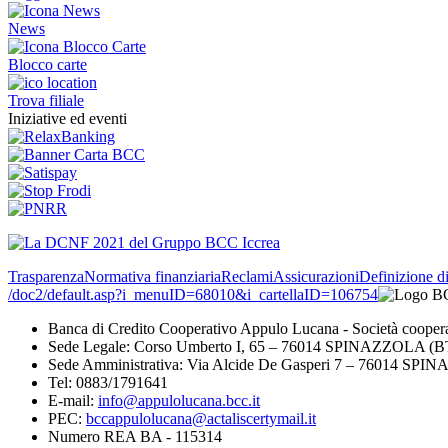
News
Blocco carte
Trova filiale
Iniziative ed eventi
Trasparenza
Normativa finanziaria
Reclami
Assicurazioni
Definizione d
/doc2/default.asp?i_menuID=68010&i_cartellaID=106754
Banca di Credito Cooperativo Appulo Lucana - Società cooper
Sede Legale: Corso Umberto I, 65 – 76014 SPINAZZOLA (B
Sede Amministrativa: Via Alcide De Gasperi 7 – 76014 SP
Tel: 0883/1791641
E-mail:
info@appulolucana.bcc.it
PEC:
bccappulolucana@actaliscertymail.it
Numero REA BA - 115314