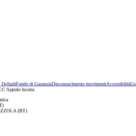
i Default
Fondo di Garanzia
Disconoscimento movimenti
Accessibilità
Gu
ativa
T)
INAZZOLA (BT)