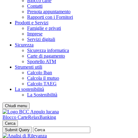
Blocco carte
Contatti
Prenota appuntamento
Rapporti con i Fornitori
Prodotti e Servizi
Famiglie e privati
Imprese
Servizi digitali
Sicurezza
Sicurezza informatica
Carte di pagamento
Sportello ATM
Strumenti utili
Calcolo Iban
Calcola il mutuo
Calcolo TAEG
La sostenibilità
La Sostenibilità
Chiudi menu
Blocco Carte
RelaxBanking
Cerca