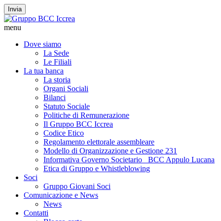
Invia
menu
Dove siamo
La Sede
Le Filiali
La tua banca
La storia
Organi Sociali
Bilanci
Statuto Sociale
Politiche di Remunerazione
Il Gruppo BCC Iccrea
Codice Etico
Regolamento elettorale assembleare
Modello di Organizzazione e Gestione 231
Informativa Governo Societario _BCC Appulo Lucana
Etica di Gruppo e Whistleblowing
Soci
Gruppo Giovani Soci
Comunicazione e News
News
Contatti