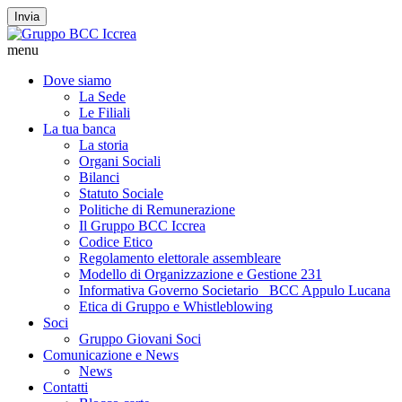
Invia
menu
Dove siamo
La Sede
Le Filiali
La tua banca
La storia
Organi Sociali
Bilanci
Statuto Sociale
Politiche di Remunerazione
Il Gruppo BCC Iccrea
Codice Etico
Regolamento elettorale assembleare
Modello di Organizzazione e Gestione 231
Informativa Governo Societario _BCC Appulo Lucana
Etica di Gruppo e Whistleblowing
Soci
Gruppo Giovani Soci
Comunicazione e News
News
Contatti