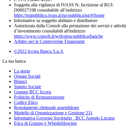
Soggetta alla vigilanza di IVASS N. Iscrizione al RUI:
D00027198 consultabile all’indirizzo
https://ruipubblico.ivass.it/rui-pubblica/ng/#/home
Informative su soggetto abilitato e distributore
Autorizzata dalla Consob alla prestazione dei servizi e attività
d’investimento consultabili all'indirizzo
https://www.consob.it/web/area-pubblica/banche
Arbitro per le Controversie Finanziarie
©2022 Iccrea Banca S.p.A
La tua banca
La storia
Organi Sociali
Bilanci
Statuto Sociale
Gruppo BCC Iccrea
Politiche di Remunerazione
Codice Etico
Regolamento elettorale assembleare
Modello di Organizzazione e Gestione 231
Informativa Governo Societario _BCC Appulo Lucana
Etica di Gruppo e Whistleblowing