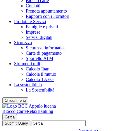
Blocco carte
Contatti
Prenota appuntamento
Rapporti con i Fornitori
Prodotti e Servizi
Famiglie e privati
Imprese
Servizi digitali
Sicurezza
Sicurezza informatica
Carte di pagamento
Sportello ATM
Strumenti utili
Calcolo Iban
Calcola il mutuo
Calcolo TAEG
La sostenibilità
La Sostenibilità
Chiudi menu
Blocco Carte
RelaxBanking
Cerca
Normativa