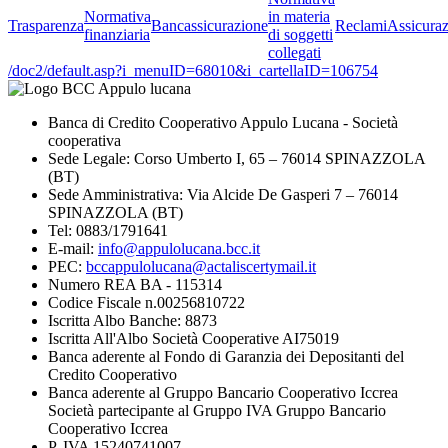
Normativa
in materia
Trasparenza
Bancassicurazione
Reclami
Assicuraz
finanziaria
di soggetti
collegati
/doc2/default.asp?i_menuID=68010&i_cartellaID=106754
Banca di Credito Cooperativo Appulo Lucana - Società
cooperativa
Sede Legale: Corso Umberto I, 65 – 76014 SPINAZZOLA
(BT)
Sede Amministrativa: Via Alcide De Gasperi 7 – 76014
SPINAZZOLA (BT)
Tel: 0883/1791641
E-mail:
info@appulolucana.bcc.it
PEC:
bccappulolucana@actaliscertymail.it
Numero REA BA - 115314
Codice Fiscale n.00256810722
Iscritta Albo Banche: 8873
Iscritta All'Albo Società Cooperative AI75019
Banca aderente al Fondo di Garanzia dei Depositanti del
Credito Cooperativo
Banca aderente al Gruppo Bancario Cooperativo Iccrea
Società partecipante al Gruppo IVA Gruppo Bancario
Cooperativo Iccrea
P. IVA 15240741007